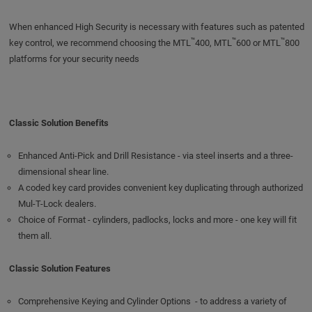
When enhanced High Security is necessary with features such as patented
™
™
™
key control, we recommend choosing the MTL
400, MTL
600 or MTL
800
platforms for your security needs
Classic Solution Benefits
Enhanced Anti-Pick and Drill Resistance - via steel inserts and a three-
dimensional shear line.
A coded key card provides convenient key duplicating through authorized
Mul-T-Lock dealers.
Choice of Format - cylinders, padlocks, locks and more - one key will fit
them all.
Classic Solution Features
Comprehensive Keying and Cylinder Options - to address a variety of