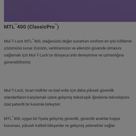
™
™
MTL
400 (ClassicPro
)
™
Mul-T-Lock MTL
400, olağanüstü değer sunarken sınıfının en iyisi kilitleme
çözümünü sunar. Evinizin, varlıklarınızın ve ailenizin güvende olmasını
sağlamak için Mul-T-Lock'un dünyaca ünlü deneyimine ve uzmanlığına
güvenebilirsiniz.
Mul-T-Lock, ticari mülkler ve özel evler için daha yüksek güvenlik
standartlarını karşılamak üzere gelişmiş teleskopik iğneleme teknolojisini
özel patentli bir kesimle birleştirir.
™
MTL
400, uygun bir fiyata gelişmiş güvenlik, güvenilir anahtar kopya
koruması, yüksek kaliteli bileşenler ve gelişmiş yetenekler sağlar.