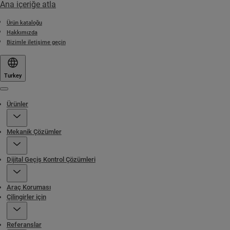
Ana içeriğe atla
Ürün kataloğu
Hakkımızda
Bizimle iletişime geçin
Turkey
Menu
Ürünler
Mekanik Çözümler
Dijital Geçiş Kontrol Çözümleri
Araç Koruması
Çilingirler için
Referanslar