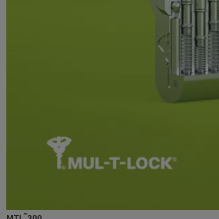
™
MTL
300