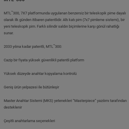
™
MTL
300, 7X7 platformunda uygulanan benzersiz bir teleskopik pime dayalı
olarak ilk günden itibaren patentlidir. Altı katı pim (7x7 pimleme sistemi), bir
yeni teleskopik pim. Farklı silindir saldırı biçimlerine karşı gönül rahatlığı
sunar.
™
2033 yılına kadar patentli, MTL
300:
Cazip bir fiyata yüksek güvenlikli patentli platform
Yüksek düzeyde anahtar kopyalama kontrolü
Geniş ürün yelpazesi ile bütünleşir
Master Anahtar Sistemi (MKS) yetenekleri “Masterpiece” yazılımı tarafından
desteklenir
Çeşitli anahtarlama seçenekleri