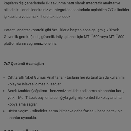
kapıların dış çeperlerinde ilk savunma hattı olarak Integratör anahtar ve
silindiri kullanabileceksiniz ve Integratör anahtarlarla açılabilen 7x7 silindirler
iç kapılara ve asma kilitlere takılabilecek.
Patentli anahtar kontrolü gibi özelliklerle baştan sona gelişmiş Yüksek
™
™
Güvenlik gerektiğinde, güvenlik ihtiyaçlarınız için MTL
600 veya MTL
800
platformlarını seçmenizi öneririz.
7x7 Çözümü Avantajları
Çift taraflı Nikel Gümüş Anahtarlar - tuşların her iki taraftan da kullanımı
kolay ve işlevsel olmasını sağlar.
Sınırlı Anahtar Çoğaltma - benzersiz şekilde kodlanmış bir anahtar kartı,
yetkili Mul-T-Lock bayileri aracılığıyla gelişmiş kontrol ile kolay anahtar
kopyalama sağlar.
Biçim Seçimi - silindirler, asma kilitler ve daha fazlası - hepsine tek bir
anahtar uyacaktır.