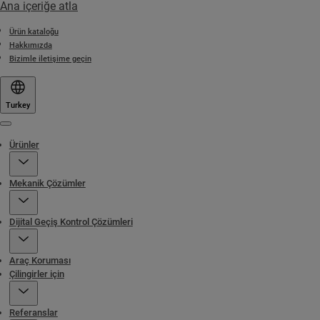
Ana içeriğe atla
Ürün kataloğu
Hakkımızda
Bizimle iletişime geçin
Turkey
Menu
Ürünler
Mekanik Çözümler
Dijital Geçiş Kontrol Çözümleri
Araç Koruması
Çilingirler için
Referanslar