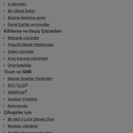
İş Birimleri
Bir çilingir bulun
Bizimle iletişime geçin
Genel Şartlar ve Koşullar
Kilitleme ve Geçiş Çözümleri
Mekanik çözümler
Patentli Silindir Platformları
Dijital çözümler
Araç koruma çözümleri
Ürün kataloğu
Ticari ve SMB
Master Anahtar Sistemleri
™
®
MTL
CLIQ
®
SMARTair
Anahtar Yönetimi
Referanslar
Çilingirler için
Bir Mul-T-Lock Çilingiri Olun
Modüler silindirler
Anahtar kesme makineleri