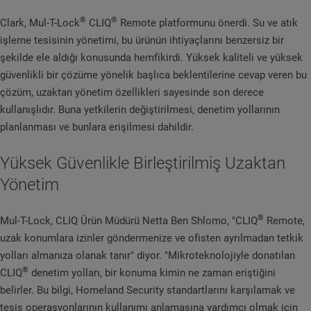
®
®
Clark, Mul-T-Lock
CLIQ
Remote platformunu önerdi. Su ve atık
işleme tesisinin yönetimi, bu ürünün ihtiyaçlarını benzersiz bir
şekilde ele aldığı konusunda hemfikirdi. Yüksek kaliteli ve yüksek
güvenlikli bir çözüme yönelik başlıca beklentilerine cevap veren bu
çözüm, uzaktan yönetim özellikleri sayesinde son derece
kullanışlıdır. Buna yetkilerin değiştirilmesi, denetim yollarının
planlanması ve bunlara erişilmesi dahildir.
Yüksek Güvenlikle Birleştirilmiş Uzaktan
Yönetim
®
Mul-T-Lock, CLIQ Ürün Müdürü Netta Ben Shlomo, "CLIQ
Remote,
uzak konumlara izinler göndermenize ve ofisten ayrılmadan tetkik
yolları almanıza olanak tanır" diyor. "Mikroteknolojiyle donatılan
®
CLIQ
denetim yolları, bir konuma kimin ne zaman eriştiğini
belirler. Bu bilgi, Homeland Security standartlarını karşılamak ve
tesis operasyonlarının kullanımı anlamasına yardımcı olmak için