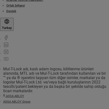
Ortak bölgesi
Destek
Turkey
Mul-T-Lock adı, kaslı adam logosu, kilitlenme ürünleri
alanında, MTL adı ve Mul-T-Lock tarafından kullanılan ve bir
™ ya da ® işaretini taşıyan tüm diğer isimler, markalar ya da
logolar Mul-T-Lock Ltd. ve/veya bağlı kuruluşlarının 2022
tescilli/patent bekleyen ya da başka bir şekilde sahip olduğu
ticari markalardır.
©
ASSA ABLOY
ASSA ABLOY Group