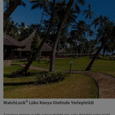
®
WatchLock
Lüks Kenya Otelinde Yerleştirildi
Tamamen otonom ve pille çalışan WatchLock, saha dışındaki yerler, mobil