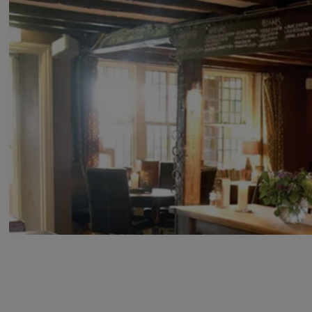
®
SMARTair
, Tarihi İngiliz Pub'unda Erişimi Kontrol