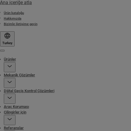
Ana içeriğe atla
Ürün kataloğu
Hakkımızda
Bizimle iletişime geçin
Turkey
Menu
Ürünler
Mekanik Çözümler
Dijital Geçiş Kontrol Çözümleri
Araç Koruması
Çilingirler için
Referanslar