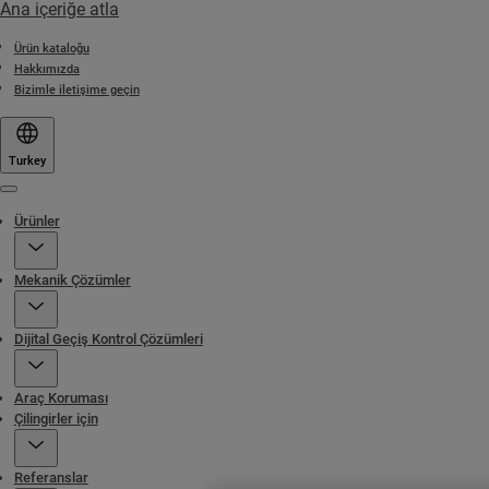
Ana içeriğe atla
Ürün kataloğu
Hakkımızda
Bizimle iletişime geçin
Turkey
Menu
Ürünler
Mekanik Çözümler
Dijital Geçiş Kontrol Çözümleri
Araç Koruması
Çilingirler için
Referanslar