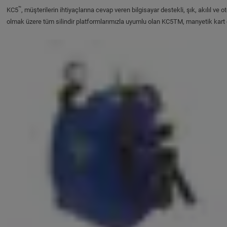
™
KC5
, müşterilerin ihtiyaçlarına cevap veren bilgisayar destekli, şık, akılıl
olmak üzere tüm silindir platformlarımızla uyumlu olan KC5TM, manyetik kart ok