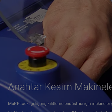
Anahtar Kesim Makinele
Mul-T-Lock, gelişmiş kilitleme endüstrisi için makineler g