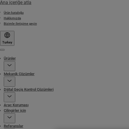
Ana içeriğe atla
Ürün kataloğu
Hakkımızda
Bizimle iletişime geçin
Turkey
Menu
Ürünler
Mekanik Çözümler
Dijital Geçiş Kontrol Çözümleri
Araç Koruması
Çilingirler için
Referanslar