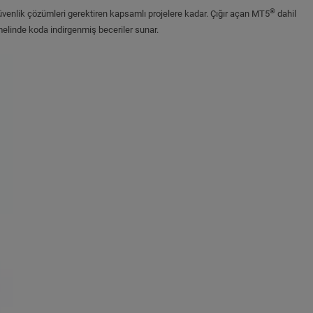
®
 güvenlik çözümleri gerektiren kapsamlı projelere kadar. Çığır açan MT5
dahil
melinde koda indirgenmiş beceriler sunar.