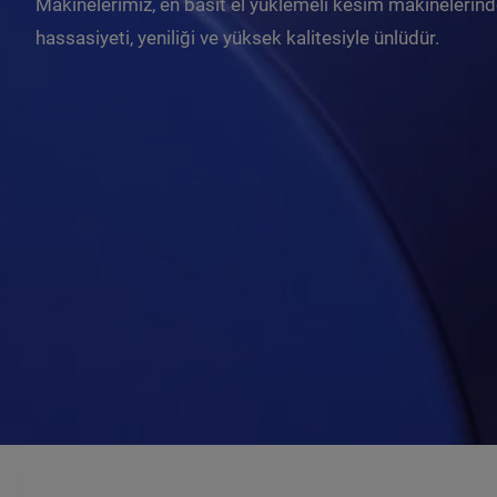
Makinelerimiz, en basit el yüklemeli kesim makinelerinde
hassasiyeti, yeniliği ve yüksek kalitesiyle ünlüdür.