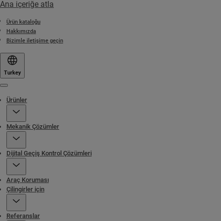
Ana içeriğe atla
Ürün kataloğu
Hakkımızda
Bizimle iletişime geçin
Turkey
Menu
Ürünler
Mekanik Çözümler
Dijital Geçiş Kontrol Çözümleri
Araç Koruması
Çilingirler için
Referanslar