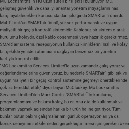
MC Locksmiths'in HQ uzun süreli bir ilişkisi bulunuyor. MC,
gelişmiş güvenlik ve daha iyi anahtar yönetim ihtiyaçlarını nasıl
karşılayabilecekleri konusunda danışıldığında SMARTair'i önerdi.
Mul-T-Lock'un SMARTair ürünü, yüksek performanslı ve uygun
maliyetli bir geçiş kontrolü sistemidir. Kablosuz bir sistem olarak
kurulumu kolaydır, özel kablo döşenmesi veya hazırlık gerektirmez.
SMARTair sistemi, resepsiyonun kullanıcı kimliklerini hızlı ve kolay
bir şekilde yeniden atamasını sağlayan benzersiz bir yönetim
kartıyla kontrol edilir.
"MC Locksmiths Services Limited'le uzun zamandır çalışıyoruz ve
™
değerlendirmelerine güveniyoruz, bu nedenle SMARTair
gibi şık ve
uygun maliyetli bir geçiş kontrol sistemine geçmeyi önerdiklerinde
çok az tereddüt ettik," diyor bayan McCluskey. Mc Locksmiths
™
Services Limited'den Mark Corrin, "SMARTair
'in kurulumu,
programlanması ve bakımı kolay, bu da onu otelde kullanmak ve
bakımını yapmak açısından harika bir ürün haline getiriyor. Tüm
bunlar, bütün bakım çalışmalarının, günlük operasyonları ya da
konuk deneyimini etkilemeden gerçekleştirilmesi için gereken özen