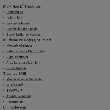
®
Mul-T-Lock
Hakkında
Hakkımızda
İş Birimleri
Bir çilingir bulun
Bizimle iletişime geçin
Genel Şartlar ve Koşullar
Kilitleme ve Geçiş Çözümleri
Mekanik çözümler
Patentli Silindir Platformları
Dijital çözümler
Araç koruma çözümleri
Ürün kataloğu
Ticari ve SMB
Master Anahtar Sistemleri
™
®
MTL
CLIQ
®
SMARTair
Anahtar Yönetimi
Referanslar
Çilingirler için