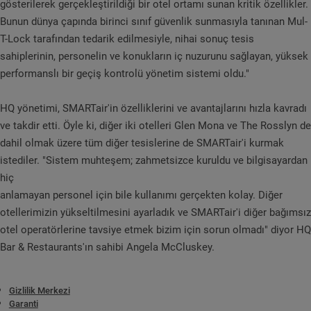
gösterilerek gerçekleştirildiği bir otel ortamı sunan kritik özellikler.
Bunun dünya çapında birinci sınıf güvenlik sunmasıyla tanınan Mul-
T-Lock tarafından tedarik edilmesiyle, nihai sonuç tesis
sahiplerinin, personelin ve konukların iç nuzurunu sağlayan, yüksek
performanslı bir geçiş kontrolü yönetim sistemi oldu."
HQ yönetimi, SMARTair'in özelliklerini ve avantajlarını hızla kavradı
ve takdir etti. Öyle ki, diğer iki otelleri Glen Mona ve The Rosslyn de
dahil olmak üzere tüm diğer tesislerine de SMARTair'i kurmak
istediler. "Sistem muhteşem; zahmetsizce kuruldu ve bilgisayardan
hiç
anlamayan personel için bile kullanımı gerçekten kolay. Diğer
otellerimizin yükseltilmesini ayarladık ve SMARTair'i diğer bağımsız
otel operatörlerine tavsiye etmek bizim için sorun olmadı" diyor HQ
Bar & Restaurants'ın sahibi Angela McCluskey.
Gizlilik Merkezi
Garanti