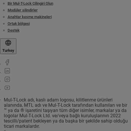
Bir Mul-T-Lock Çilingiri Olun
Modüler silindirler
Anahtar kesme makineleri
Ortak bölgesi
Destek
Turkey
Mul-T-Lock adı, kaslı adam logosu, kilitlenme ürünleri
alanında, MTL adı ve Mul-T-Lock tarafından kullanılan ve bir
™ ya da ® işaretini taşıyan tüm diğer isimler, markalar ya da
logolar Mul-T-Lock Ltd. ve/veya bağlı kuruluşlarının 2022
tescilli/patent bekleyen ya da başka bir şekilde sahip olduğu
ticari markalardır.