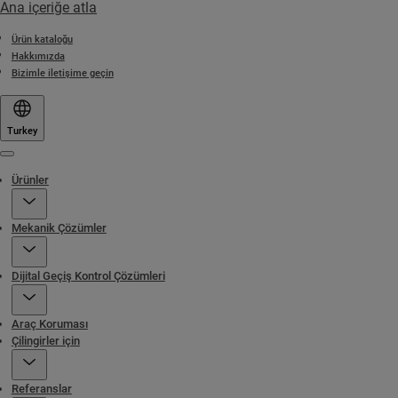
Ana içeriğe atla
Ürün kataloğu
Hakkımızda
Bizimle iletişime geçin
Turkey
Menu
Ürünler
Mekanik Çözümler
Dijital Geçiş Kontrol Çözümleri
Araç Koruması
Çilingirler için
Referanslar