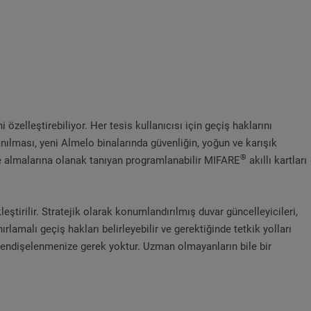
özelleştirebiliyor. Her tesis kullanıcısı için geçiş haklarını
anılması, yeni Almelo binalarında güvenliğin, yoğun ve karışık
®
eye almalarına olanak tanıyan programlanabilir MIFARE
akıllı kartları
ştirilir. Stratejik olarak konumlandırılmış duvar güncelleyicileri,
amalı geçiş hakları belirleyebilir ve gerektiğinde tetkik yolları
unda endişelenmenize gerek yoktur. Uzman olmayanların bile bir