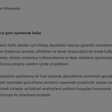
n bileşenler.
yaca göre ayarlamak kolay
n farklı alanları için ihtiyaç duydukları hassas güvenlik seviyelerini 
n (kablosuz armalar, silindirler ve duvar okuyucuları) bir arada kull
ışanlar, ofisleri serbestçe kullanmalarına ve depo alanlarını güvenc
nızca çalışma saatleri içinde erişebiliyor.
tesislere uyarlanmış bir kart üzerinde güncelleme sistemiyle gerçekle
art üzerinden güncelleme yönetimi sayesinde yöneticiler, zaman sınırl
iptal etmek kolaydır ve fiziksel anahtarların yetkisiz kopyaları konus
lımıyla ile yönetmesi kolaydır.