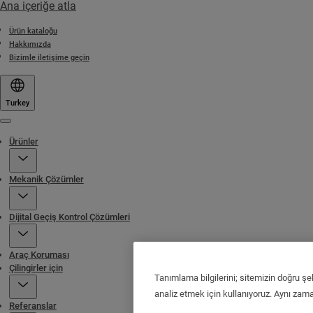
Ana içeriğe atla
Ürün kataloğu
Hakkımızda
Bizimle iletişime geçin
Turkey
Menu
Ürünler
Mekanik Çözümler
Dijital Geçiş Kontrol Çözümleri
Araç Koruması
Çilingirler için
Tanımlama bilgilerini; sitemizin doğru şe
analiz etmek için kullanıyoruz. Aynı zaman
Referanslar