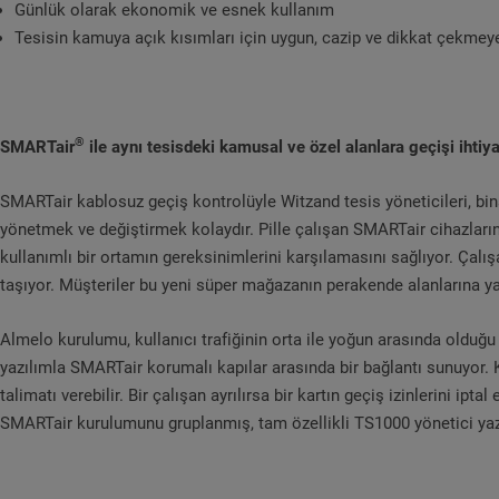
Günlük olarak ekonomik ve esnek kullanım
Tesisin kamuya açık kısımları için uygun, cazip ve dikkat çekmeye
®
SMARTair
ile aynı tesisdeki kamusal ve özel alanlara
geçiş
i ihti
SMARTair kablosuz geçiş kontrolüyle Witzand tesis yöneticileri, binanı
yönetmek ve değiştirmek kolaydır. Pille çalışan SMARTair cihazlarını
kullanımlı bir ortamın gereksinimlerini karşılamasını sağlıyor. Çal
taşıyor. Müşteriler bu yeni süper mağazanın perakende alanlarına yal
Almelo kurulumu, kullanıcı trafiğinin orta ile yoğun arasında olduğu 
yazılımla SMARTair korumalı kapılar arasında bir bağlantı sunuyor. K
talimatı verebilir. Bir çalışan ayrılırsa bir kartın geçiş izinlerini 
SMARTair kurulumunu gruplanmış, tam özellikli TS1000 yönetici yazı