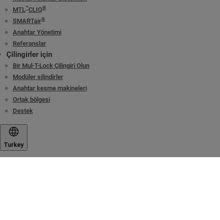
™
®
MTL
CLIQ
®
SMARTair
Anahtar Yönetimi
Referanslar
Çilingirler için
Bir Mul-T-Lock Çilingiri Olun
Modüler silindirler
Anahtar kesme makineleri
Ortak bölgesi
Destek
Turkey