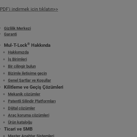
PDF'i indirmek için tıklatın>>
Gizlilik Merkezi
Garanti
®
Mul-T-Lock
Hakkında
Hakkımızda
İş Birimleri
Bir çilingir bulun
Bizimle iletişime geçin
Genel Şartlar ve Koşullar
Kilitleme ve Geçiş Çözümleri
Mekanik çözümler
Patentli Silindir Platformları
Dijital çözümler
Araç koruma çözümleri
Ürün kataloğu
Ticari ve SMB
Master Anahtar Sistemleri