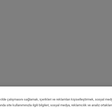
kilde çalışmasını sağlamak, içerikleri ve reklamları kişiselleştirmek, sosyal medy
da site kullanımınızla ilgili bilgileri; sosyal medya, reklamcılık ve analiz ortaklar