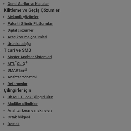
Genel Şartlar ve Koşullar
Kilitleme ve Geçiş Çözümleri
Mekanik çözümler
Patentli Silindir Platformları
Dijital çözümler
Araç koruma çözümleri
Ürün kataloğu
Ticari ve SMB
Master Anahtar Sistemleri
™
®
MTL
CLIQ
®
SMARTair
Anahtar Yönetimi
Referanslar
Çilingirler için
Bir Mul-T-Lock Çilingiri Olun
Modüler silindirler
Anahtar kesme makineleri
Ortak bölgesi
Destek