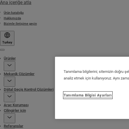
Ana içeriğe atla
Ürün kataloğu
Hakkımızda
Bizimle iletişime geçin
Turkey
Menu
Ürünler
Tanımlama bilgilerini; sitemizin doğru şe
Mekanik Çözümler
analiz etmek için kullanıyoruz. Aynı zaman
Dijital Geçiş Kontrol Çözümleri
Tanımlama Bilgisi Ayarları
Araç Koruması
Çilingirler için
Referanslar