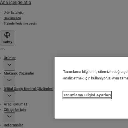
Ana içeriğe atla
Ürün kataloğu
Hakkımızda
Bizimle iletişime geçin
Turkey
Menu
Ürünler
Tanımlama bilgilerini; sitemizin doğru şe
Mekanik Çözümler
analiz etmek için kullanıyoruz. Aynı zaman
Dijital Geçiş Kontrol Çözümleri
Tanımlama Bilgisi Ayarları
Araç Koruması
Çilingirler için
Referanslar