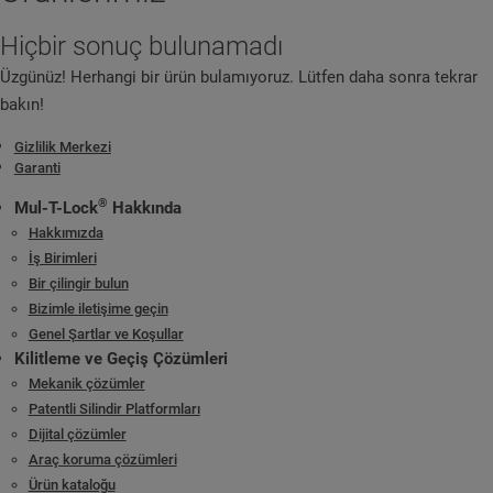
Hiçbir sonuç bulunamadı
Üzgünüz! Herhangi bir ürün bulamıyoruz. Lütfen daha sonra tekrar
bakın!
Gizlilik Merkezi
Garanti
®
Mul-T-Lock
Hakkında
Hakkımızda
İş Birimleri
Bir çilingir bulun
Bizimle iletişime geçin
Genel Şartlar ve Koşullar
Kilitleme ve Geçiş Çözümleri
Mekanik çözümler
Patentli Silindir Platformları
Dijital çözümler
Araç koruma çözümleri
Ürün kataloğu