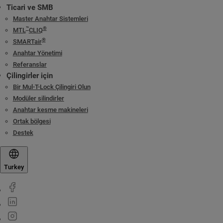
Ticari ve SMB
Master Anahtar Sistemleri
™
®
MTL
CLIQ
®
SMARTair
Anahtar Yönetimi
Referanslar
Çilingirler için
Bir Mul-T-Lock Çilingiri Olun
Modüler silindirler
Anahtar kesme makineleri
Ortak bölgesi
Destek
Turkey