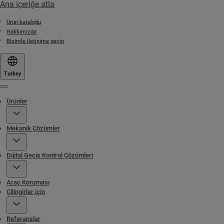
Ana içeriğe atla
Ürün kataloğu
Hakkımızda
Bizimle iletişime geçin
Turkey
Menu
Ürünler
Mekanik Çözümler
Dijital Geçiş Kontrol Çözümleri
Araç Koruması
Çilingirler için
Referanslar