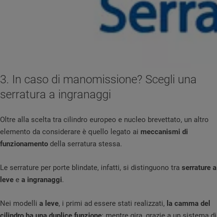
3. In caso di manomissione? Scegli una
serratura a ingranaggi
Oltre alla scelta tra cilindro europeo e nucleo brevettato, un altro
elemento da considerare è quello legato ai
meccanismi di
funzionamento
della serratura stessa.
Le serrature per porte blindate, infatti, si distinguono tra
serrature a
leve
e
a ingranaggi
.
Nei modelli
a leve
, i primi ad essere stati realizzati,
la camma del
cilindro ha una duplice funzione
: mentre gira, grazie a un sistema di