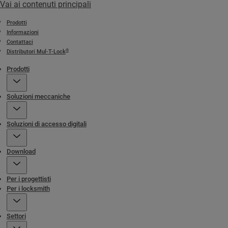
Vai ai contenuti principali
Prodotti
Informazioni
Contattaci
®
Distributori Mul-T-Lock
Prodotti
Soluzioni meccaniche
Soluzioni di accesso digitali
Download
Per i progettisti
Per i locksmith
Settori