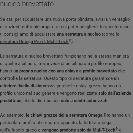
nucleo brevettato
Se stai per acquistare una nuova porta blindata, avrai un ventaglio
di opzioni molto più ampio tra cui poter scegliere. In questo caso,
ti consigliamo di acquistare
una serratura a nucleo
(come la
®
serratura Omega Pro di Mul-T-Lock
).
Le serrature a nucleo brevettato funzionano nella stessa maniera
di quelle a cilindro, ma, invece di un cilindro a profilo europeo,
hanno
un proprio nucleo con una chiave a profilo brevettato
che
controlla la serratura. Questo tipo di serratura garantisce
un
ulteriore livello di sicurezza
, perché le chiavi grezze hanno un
profilo unico nel suo genere e vengono realizzate
solo dall’azienda
produttrice
, che le distribuisce
solo a centri autorizzati
.
Ad esempio,
le chiavi grezze della serratura Omega Pro
hanno un
particolare profilo che ricorda, appunto, la lettera omega
®
dell’alfabeto greco e
vengono prodotte solo da Mul-T-Lock
e