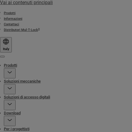
Vai ai contenuti principali
Prodotti
Informazioni
Contattaci
®
Distributori Mul-T-Lock
Italy
Menu
Prodotti
Soluzioni meccaniche
Soluzioni di accesso digitali
Download
Per i progettisti