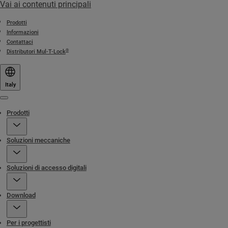
Vai ai contenuti principali
Prodotti
Informazioni
Contattaci
®
Distributori Mul-T-Lock
Italy
Menu
Prodotti
Soluzioni meccaniche
Soluzioni di accesso digitali
Download
Per i progettisti