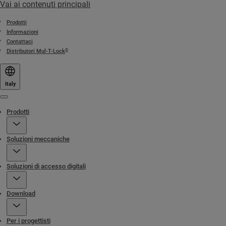
Vai ai contenuti principali
Prodotti
Informazioni
Contattaci
®
Distributori Mul-T-Lock
Italy
Menu
Prodotti
Soluzioni meccaniche
Soluzioni di accesso digitali
Download
Per i progettisti