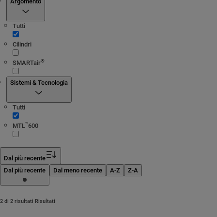
Argomento
Tutti
Cilindri
®
SMARTair
Sistemi & Tecnologia
Tutti
™
MTL
600
Dal più recente
Dal più recente
Dal meno recente
A-Z
Z-A
2 di 2 risultati Risultati