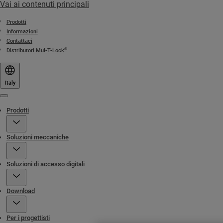
Vai ai contenuti principali
Prodotti
Informazioni
Contattaci
®
Distributori Mul-T-Lock
Italy
Menu
Prodotti
Soluzioni meccaniche
Soluzioni di accesso digitali
Download
Per i progettisti