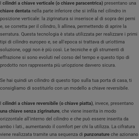
I
cilindri a chiave verticale (o chiave paracentrica)
presentano una
chiave dentata
nella parte inferiore che si infila nel cilindro in
posizione verticale: la zigrinatura si inserisce al di sopra dei perni
e, se corretta per il cilindro, li allinea, permettendo di aprire la
serratura. Questa tecnologia è stata utilizzata per realizzare i primi
tipi di cilindro europeo e, se all'epoca si trattava di un'ottima
soluzione, oggi non è più così. Le tecniche e gli strumenti di
effrazione si sono evoluti nel corso del tempo e questo tipo di
prodotto non rappresenta più un'opzione davvero sicura.
Se hai quindi un cilindro di questo tipo sulla tua porta di casa, ti
consigliamo di sostituirlo con un modello a chiave reversibile.
I
cilindri a chiave reversibile (o chiave piatta)
, invece, presentano
una chiave senza zigrinature
, che viene inserita in modo
orizzontale all'interno del cilindro e che può essere inserita da
ambo i lati., aumentando il comfort per chi la utilizza. La cifratura
viene realizzata tramite una sequenza di
punzonature
che azionano