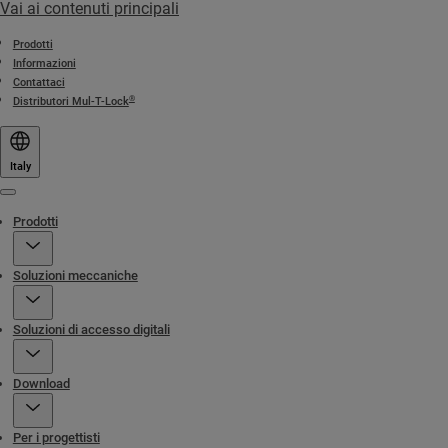
Vai ai contenuti principali
Prodotti
Informazioni
Contattaci
®
Distributori Mul-T-Lock
Italy
Menu
Prodotti
Soluzioni meccaniche
Soluzioni di accesso digitali
Download
Per i progettisti