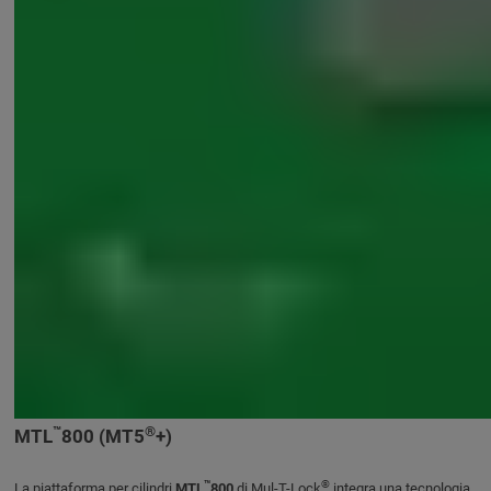
™
®
MTL
800 (MT5
+)
™
®
La piattaforma per cilindri
MTL
800
di Mul-T-Lock
integra una tecnologia