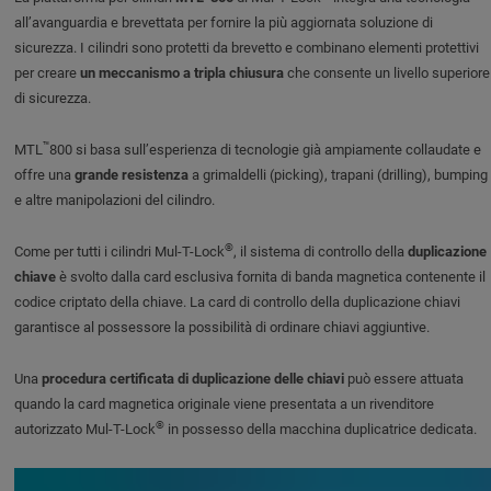
all’avanguardia e brevettata per fornire la più aggiornata soluzione di
sicurezza. I cilindri sono protetti da brevetto e combinano elementi protettivi
per creare
un meccanismo a tripla chiusura
che consente un livello superiore
di sicurezza.
™
MTL
800 si basa sull’esperienza di tecnologie già ampiamente collaudate e
offre una
grande resistenza
a grimaldelli (picking), trapani (drilling), bumping
e altre manipolazioni del cilindro.
®
Come per tutti i cilindri Mul-T-Lock
, il sistema di controllo della
duplicazione
chiave
è svolto dalla card esclusiva fornita di banda magnetica contenente il
codice criptato della chiave. La card di controllo della duplicazione chiavi
garantisce al possessore la possibilità di ordinare chiavi aggiuntive.
Una
procedura certificata di duplicazione delle chiavi
può essere attuata
quando la card magnetica originale viene presentata a un rivenditore
®
autorizzato Mul-T-Lock
in possesso della macchina duplicatrice dedicata.