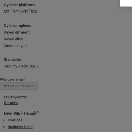
Cylinder platforms
™
™
MTL
600; MTL
500
Cylinder options
Keyed different
Keyed alike
Master keyed
Standards
Security grade CEN 6
Weergave 1 van 1
Niets meer te tonen
Privacycenter
Garantie
®
Over Mul-T-Lock
Over ons
Business Units