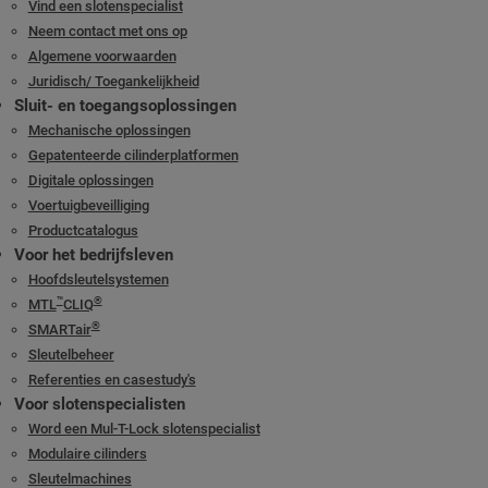
Vind een slotenspecialist
Neem contact met ons op
Algemene voorwaarden
Juridisch/ Toegankelijkheid
Sluit- en toegangsoplossingen
Mechanische oplossingen
Gepatenteerde cilinderplatformen
Digitale oplossingen
Voertuigbeveilliging
Productcatalogus
Voor het bedrijfsleven
Hoofdsleutelsystemen
™
®
MTL
CLIQ
®
SMARTair
Sleutelbeheer
Referenties en casestudy's
Voor slotenspecialisten
Word een Mul-T-Lock slotenspecialist
Modulaire cilinders
Sleutelmachines