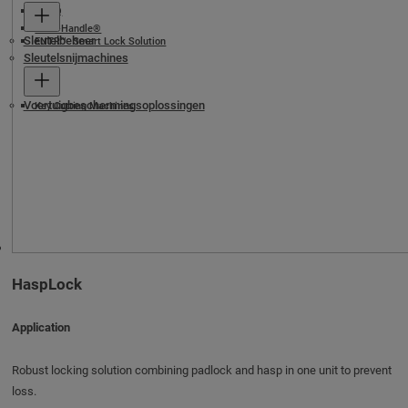
eCLIQ
Code-Handle®
Sleutelbeheer
ENTR™- Smart Lock Solution
Sleutelsnijmachines
Voertuigbeschermingsoplossingen
Key Cutting Machines
HaspLock
Application
Robust locking solution combining padlock and hasp in one unit to prevent
loss.