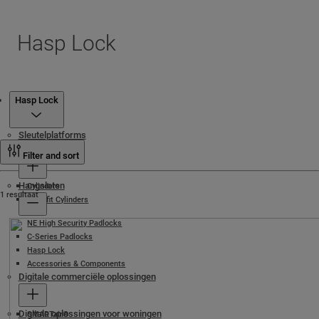
Hasp Lock
Producten
Hasp Lock
Sleutelplatforms
Cilinders
Filter and sort
Hangsloten
Cylinders
1 resultaat
Retrofit Cylinders
NE High Security Padlocks
C-Series Padlocks
Hasp Lock
Accessories & Components
Digitale commerciële oplossingen
Digitale oplossingen voor woningen
SMARTair®