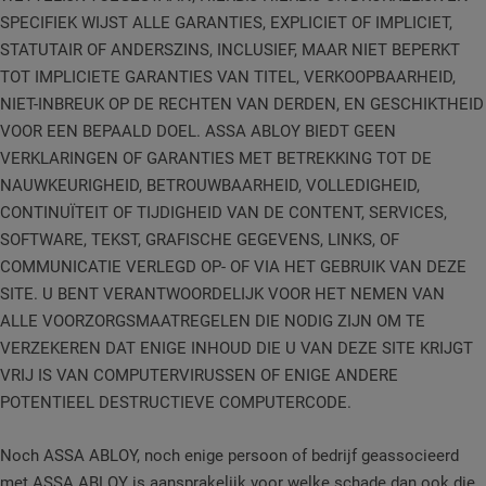
SPECIFIEK WIJST ALLE GARANTIES, EXPLICIET OF IMPLICIET,
STATUTAIR OF ANDERSZINS, INCLUSIEF, MAAR NIET BEPERKT
TOT IMPLICIETE GARANTIES VAN TITEL, VERKOOPBAARHEID,
NIET-INBREUK OP DE RECHTEN VAN DERDEN, EN GESCHIKTHEID
VOOR EEN BEPAALD DOEL. ASSA ABLOY BIEDT GEEN
VERKLARINGEN OF GARANTIES MET BETREKKING TOT DE
NAUWKEURIGHEID, BETROUWBAARHEID, VOLLEDIGHEID,
CONTINUÏTEIT OF TIJDIGHEID VAN DE CONTENT, SERVICES,
SOFTWARE, TEKST, GRAFISCHE GEGEVENS, LINKS, OF
COMMUNICATIE VERLEGD OP- OF VIA HET GEBRUIK VAN DEZE
SITE. U BENT VERANTWOORDELIJK VOOR HET NEMEN VAN
ALLE VOORZORGSMAATREGELEN DIE NODIG ZIJN OM TE
VERZEKEREN DAT ENIGE INHOUD DIE U VAN DEZE SITE KRIJGT
VRIJ IS VAN COMPUTERVIRUSSEN OF ENIGE ANDERE
POTENTIEEL DESTRUCTIEVE COMPUTERCODE.
Noch ASSA ABLOY, noch enige persoon of bedrijf geassocieerd
met ASSA ABLOY is aansprakelijk voor welke schade dan ook die