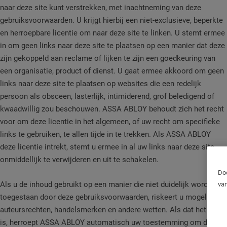
naar deze site kunt verstrekken, met inachtneming van deze
gebruiksvoorwaarden. U krijgt hierbij een niet-exclusieve, beperkte
en herroepbare licentie om naar deze site te linken. U stemt ermee
in om geen links naar deze site te plaatsen op een manier dat deze
zijn gekoppeld aan reclame of lijken te zijn een goedkeuring van
een organisatie, product of dienst. U gaat ermee akkoord om geen
links naar deze site te plaatsen op websites die een redelijk
persoon als obsceen, lasterlijk, intimiderend, grof beledigend of
kwaadwillig zou beschouwen. ASSA ABLOY behoudt zich het recht
voor om deze licentie in het algemeen, of uw recht om specifieke
links te gebruiken, te allen tijde in te trekken. Als ASSA ABLOY
deze licentie intrekt, stemt u ermee in al uw links naar deze site
onmiddellijk te verwijderen en uit te schakelen.
Doo
Als u de inhoud gebruikt op een manier die niet duidelijk wordt
van
toegestaan ​​door deze gebruiksvoorwaarden, riskeert u mogelijk
auteursrechten, handelsmerken en andere wetten. Als dat het geval
is, herroept ASSA ABLOY automatisch uw toestemming om deze