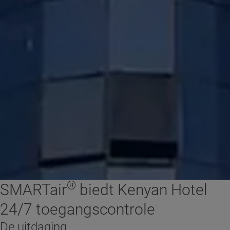
®
SMARTair
biedt Kenyan Hotel
24/7 toegangscontrole
De uitdaging