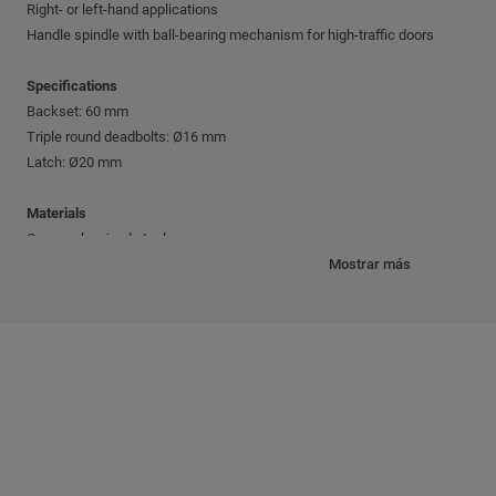
Right- or left-hand applications
Handle spindle with ball-bearing mechanism for high-traffic doors
Specifications
Backset: 60 mm
Triple round deadbolts: Ø16 mm
Latch: Ø20 mm
Materials
Case: galvanized steel
Mechanism: steel
Mostrar más
Bolts and front plate: chrome nickel plated steel