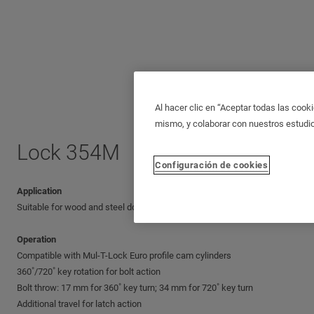
Al hacer clic en “Aceptar todas las cooki
mismo, y colaborar con nuestros estudi
Lock 354M
Configuración de cookies
Application
Suitable for wood and steel doors, providing single-bolt locking.
Operation
Compatible with Mul-T-Lock Euro profile cam cylinders
360˚/720˚ key rotation for bolt action
Bolt throw: 17 mm for 360˚ key turn; 34 mm for 720˚ key turn
Additional travel for latch action