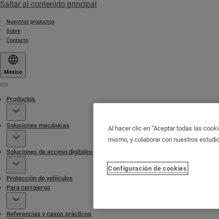
Saltar al contenido principal
Nuestros productos
Sobre
Contacto
Mexico
Menu
Productos
Soluciones mecánicas
Al hacer clic en “Aceptar todas las cooki
mismo, y colaborar con nuestros estudi
Soluciones de acceso digitales
Configuración de cookies
Protección de vehículos
Para cerrajeros
Referencias y casos prácticos