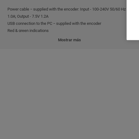
Power cable − supplied with the encoder: Input - 100-240V 50/60 Hz
1.0A; Output - 7.5V 1.2A
USB connection to the PC − supplied with the encoder
Red & green indications
Mostrar más