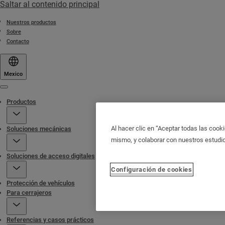
Saltar al contenido principal
Nuestros productos
Sobre
Contacto
Mexico
Menu
Productos
Al hacer clic en “Aceptar todas las cooki
Soluciones mecánicas
mismo, y colaborar con nuestros estudi
Soluciones de acceso digitales
Configuración de cookies
Protección de vehículos
Para cerrajeros
Referencias y casos prácticos