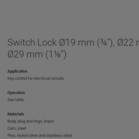
Switch Lock Ø19 mm (¾”), Ø22 
Ø29 mm (1⅛”)
Application
Key control for electrical circuits.
Operation
See table.
Materials
Body, plug and rings: brass
Cam: steel
Pins: nickel silver and stainless steel