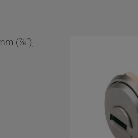
mm (⅞”),