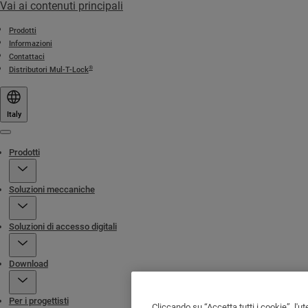
Vai ai contenuti principali
Prodotti
Informazioni
Contattaci
®
Distributori Mul-T-Lock
Italy
Menu
Prodotti
Soluzioni meccaniche
Soluzioni di accesso digitali
Download
Per i progettisti
Cliccando su “Accetta tutti i cookie”, l'ut