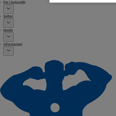
Per i locksmith
Settori
Novità
Informazioni