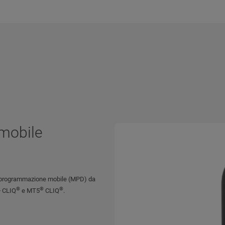
 mobile
di programmazione mobile (MPD) da
®
®
®
+ CLIQ
e MT5
CLIQ
.