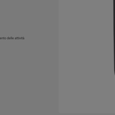
nto delle attività
lli convenzionali di telefoni
izzando una semplice applicazione
 tramite cavo USB.