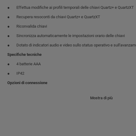
Effettua modifiche ai profili temporali delle chiavi Quartz+ e QuartzXT
Recupera resoconti da chiavi Quartz+ e QuartzXT
Riconvalida chiavi
Sincronizza automaticamente le impostazioni orario delle chiavi
Dotato di indicatori audio e video sullo status operativo e sull'avanzame
Specifiche tecniche
4 batterie AAA
IP42
Opzioni di connessione
Via telefono cellulare tramite Bluetooth o cavo USB. Si connette a mode
Mostra di più
cellulari senza necessità di installare software
Via computer tramite collegamento USB tra PD Mobile e computer util
come ponte per la connessione di rete. La corrente può essere fornita