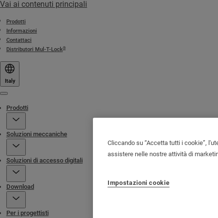
Vai ai contenuti principali
Prodotti
Informazioni
Contattaci
®
Distributori Mul-T-Lock
Italy
Menu
Prodotti
Soluzioni meccaniche
Cliccando su “Accetta tutti i cookie”, l'ut
assistere nelle nostre attività di marketi
Soluzioni di accesso digitali
Impostazioni cookie
Download
Per i progettisti