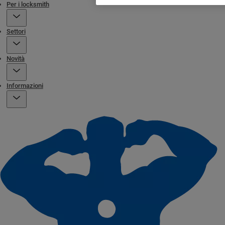
Per i locksmith
Settori
Novità
Informazioni