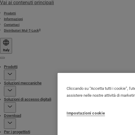
Vai ai contenuti principali
Prodotti
Informazioni
Contattaci
®
Distributori Mul-T-Lock
Italy
Menu
Prodotti
Soluzioni meccaniche
Cliccando su “Accetta tutti i cookie”, l'ut
assistere nelle nostre attività di marketi
Soluzioni di accesso digitali
Impostazioni cookie
Download
Per i progettisti