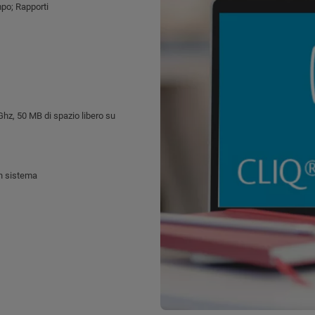
mpo; Rapporti
hz, 50 MB di spazio libero su
n sistema
®
in sistema
®
 di elementi CLIQ
®
tà illimitata di elementi CLIQ
.