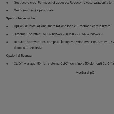
Gestisce e crea: Permessi di accesso; Resoconti; Autorizzazioni a te
Gestione chiavi e personale
Specifiche tecniche
Opzioni di installazione: Installazione locale; Database centralizzato
Sistema Operativo - MS Windows 2000/XP/VISTA/Windows 7
Requisiti hardware: PC compatibile con MS Windows, Pentium IV-1,5 G
disco, 512 MB RAM
Opzioni di licenza
®
®
®
CLIQ
Manager 50 - Un sistema CLIQ
con fino a 50 elementi CLIQ
i
®
®
CLIQ
Manager 200 - Un sistema CLIQ
con fino a 200 elementi CLIQ
Mostra di più
®
®
CLIQ
Single Manager - Un sistema CLIQ
con una quantità illimitata
®
®
CLIQ
Multi System Manager - Molteplici sistemi CLIQ
con una quanti