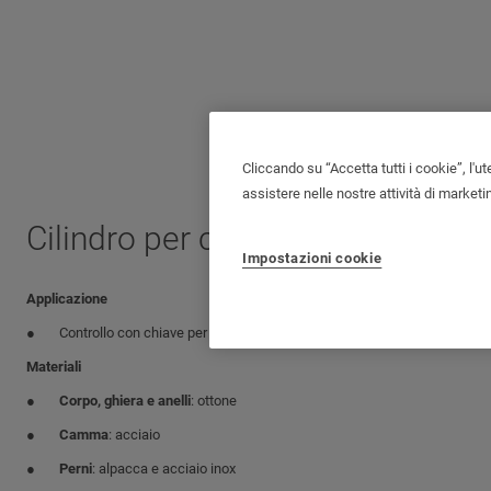
Cliccando su “Accetta tutti i cookie”, l'ut
assistere nelle nostre attività di marketi
Cilindro per contatti elettrici
Impostazioni cookie
Applicazione
Controllo con chiave per circuiti elettrici
Materiali
Corpo, ghiera e anelli
: ottone
Camma
: acciaio
Perni
: alpacca e acciaio inox