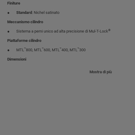
Finiture
Standard
: Nichel satinato
Meccanismo cilindro
®
Sistema a perni unico ad alta precisione di Mul-T-Lock
Piattaforme cilindro
™
™
™
™
MTL
800, MTL
600, MTL
400, MTL
300
Dimensioni
™
™
™
Diametro 19mm (¾”):
disponibile per MTL
600, MTL
400, MTL
300
Mostra di più
™
™
™
Diametro 22mm (⅞”):
disponibile per MTL
800, MTL
600, MTL
400
Chiavi
Chiave reversibile in alpacca con corpo chiave in plastica e inserto col
Disponibile anche in alpacca
Opzioni cilindro
A chiave diversa (KD)
A chiave uguale (KA)