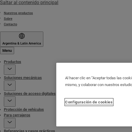
Saltar al contenido principal
Nuestros productos
Sobre
Contacto
Argentina & Latin America
Menu
Productos
Soluciones mecánicas
Al hacer clic en “Aceptar todas las cooki
mismo, y colaborar con nuestros estudi
Soluciones de acceso digitales
Configuración de cookies
Protección de vehículos
Para cerrajeros
Referencias y casos prácticos