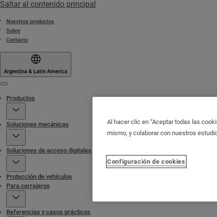
Saltar al contenido principal
Nuestros productos
Sobre
Contacto
Argentina & Latin America
Menu
Productos
Al hacer clic en “Aceptar todas las cooki
Soluciones mecánicas
mismo, y colaborar con nuestros estudi
Soluciones de acceso digitales
Configuración de cookies
Protección de vehículos
Para cerrajeros
Referencias y casos prácticos