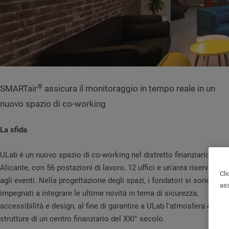
®
SMARTair
assicura il monitoraggio in tempo reale in un
nuovo spazio di co-working
La sfida
ULab è un nuovo spazio di co-working nel distretto finanziario di
Alicante, con 56 postazioni di lavoro, 12 uffici e un'area riservata
Cli
agli eventi. Nella progettazione degli spazi, i fondatori si sono
ass
impegnati a integrare le ultime novità in tema di sicurezza,
accessibilità e design, al fine di garantire a ULab l'atmosfera e le
strutture di un centro finanziario del XXI° secolo.