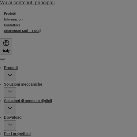
Vai ai contenuti principali
Prodotti
Informazioni
Contattaci
®
Distributori Mul-T-Lock
Italy
Menu
Prodotti
Soluzioni meccaniche
Soluzioni di accesso digitali
Download
Per i progettisti