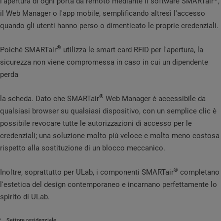
l'apertura di ogni porta da remoto mediante il software SMARTair
,
il Web Manager o l'app mobile, semplificando altresì l'accesso
quando gli utenti hanno perso o dimenticato le proprie credenziali.
®
Poiché SMARTair
utilizza le smart card RFID per l'apertura, la
sicurezza non viene compromessa in caso in cui un dipendente
perda
®
la scheda. Dato che SMARTair
Web Manager è accessibile da
qualsiasi browser su qualsiasi dispositivo, con un semplice clic è
possibile revocare tutte le autorizzazioni di accesso per le
credenziali; una soluzione molto più veloce e molto meno costosa
rispetto alla sostituzione di un blocco meccanico.
®
Inoltre, soprattutto per ULab, i componenti SMARTair
completano
l'estetica del design contemporaneo e incarnano perfettamente lo
spirito di ULab.
Settore residenziale