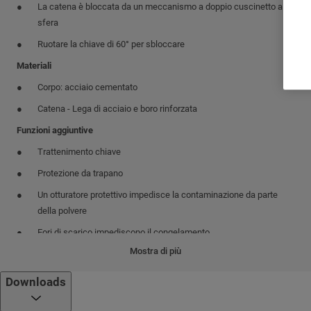
La catena è bloccata da un meccanismo a doppio cuscinetto a
sfera
Ruotare la chiave di 60° per sbloccare
Materiali
Corpo: acciaio cementato
Catena - Lega di acciaio e boro rinforzata
Funzioni aggiuntive
Trattenimento chiave
Protezione da trapano
Un otturatore protettivo impedisce la contaminazione da parte
della polvere
Fori di scarico impediscono il congelamento
Mostra di più
Finiture
Nero elettroforetico
Downloads
Meccanismo cilindro