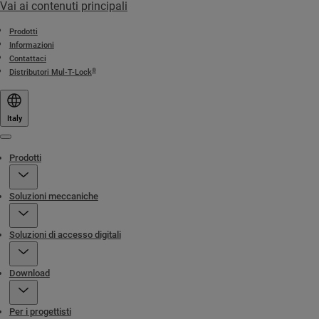
Vai ai contenuti principali
Prodotti
Informazioni
Contattaci
®
Distributori Mul-T-Lock
Italy
Menu
Prodotti
Soluzioni meccaniche
Soluzioni di accesso digitali
Download
Per i progettisti