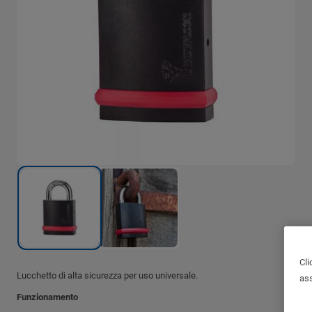
Cli
Lucchetto di alta sicurezza per uso universale.
ass
Funzionamento