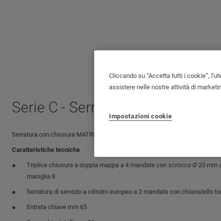
Cliccando su “Accetta tutti i cookie”, l'ut
assistere nelle nostre attività di marketi
Serie C - Serratura doppio mec
Impostazioni cookie
®
Serratura con chiusura MATRIX
a doppio mecanismo serie C con o senza i
Caratteristiche tecniche
Triplice chiusura a doppia mappa a 4 mandate con scrocco Ø 20 mm a
maniglia 8
Serratura di servizio a cilindro europeo a 2 mandate con chiavistello 
Entrata chiave mm 65