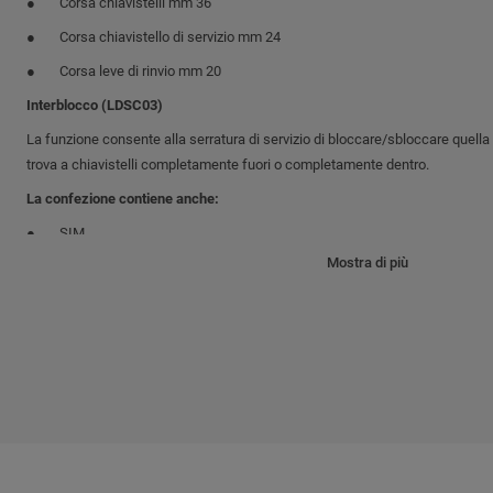
Corsa chiavistelli mm 36
Corsa chiavistello di servizio mm 24
Corsa leve di rinvio mm 20
Interblocco (LDSC03)
La funzione consente alla serratura di servizio di bloccare/sbloccare quella
trova a chiavistelli completamente fuori o completamente dentro.
La confezione contiene anche:
SIM
Mostra di più
3 chiavi D.M.
Forchetta estrazione
N.B.
A serratura chiusa la maniglia non sgancia lo scrocco.
L’articolo è reversibile destra/sinistra.