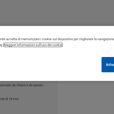
ente accetta di memorizzare i cookie sul dispositivo per migliorare la navigazione de
ng.
Maggiori informazioni sull'uso dei cookie
canismo
Rifiu
nterblocco.
zionato da chiave e da quadro
tondo Ø 18 mm