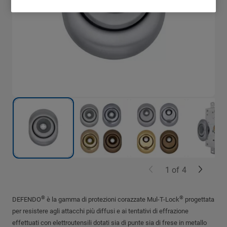
1
of
4
®
®
DEFENDO
è la gamma di protezioni corazzate Mul-T-Lock
progettata
per resistere agli attacchi più diffusi e ai tentativi di effrazione
effettuati con elettroutensili dotati sia di punte sia di frese in metallo