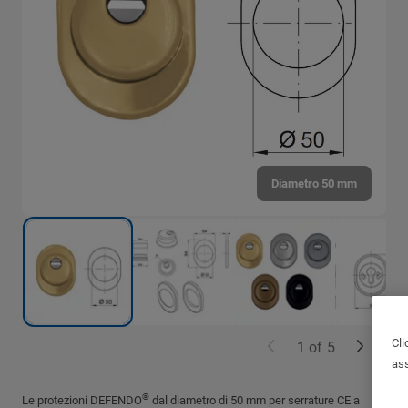
Diametro 50 mm
Cli
1
of
5
ass
®
Le protezioni DEFENDO
dal diametro di 50 mm per serrature CE a