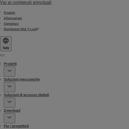
Vai ai contenuti principali
Prodotti
Informazioni
Contattaci
®
Distributori Mul-T-Lock
Italy
Menu
Prodotti
Soluzioni meccaniche
Soluzioni di accesso digitali
Download
Per i progettisti