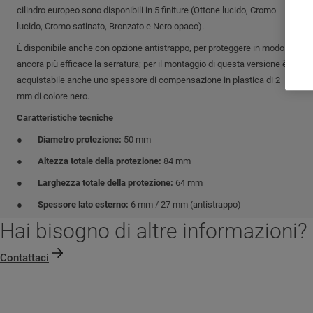
cilindro europeo sono disponibili in 5 finiture (Ottone lucido, Cromo
lucido, Cromo satinato, Bronzato e Nero opaco).
È disponibile anche con opzione antistrappo, per proteggere in modo
ancora più efficace la serratura; per il montaggio di questa versione è
acquistabile anche uno spessore di compensazione in plastica di 2
mm di colore nero.
Caratteristiche tecniche
Diametro protezione:
50 mm
Altezza totale della protezione:
84 mm
Larghezza totale della protezione:
64 mm
Spessore lato esterno:
6 mm / 27 mm (antistrappo)
Hai bisogno di altre informazioni?
Contattaci