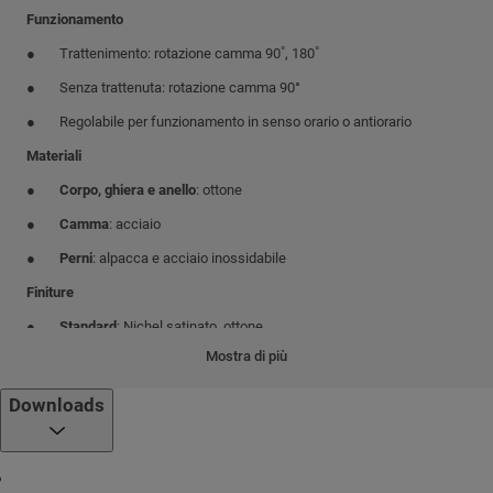
Funzionamento
Trattenimento: rotazione camma 90˚, 180˚
Senza trattenuta: rotazione camma 90°
Regolabile per funzionamento in senso orario o antiorario
Materiali
Corpo, ghiera e anello
: ottone
Camma
: acciaio
Perni
: alpacca e acciaio inossidabile
Finiture
Standard
: Nichel satinato, ottone
Mostra di più
Meccanismo cilindro
®
Sistema a perni unico ad alta precisione di Mul-T-Lock
Downloads
Piattaforme cilindro
™
™
™
™
MTL
800, MTL
600, MTL
400, MTL
300