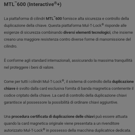
™
®
MTL
600 (Interactive
+)
™
La piattaforma di cilindri
MTL
600
fornisce alta sicurezza e controllo della
®
duplicazione della chiave. Questa piattaforma Mul-T-Lock
risponde alle
esigenze di sicurezza combinando
diversi elementi tecnologici
, che insieme
creano una maggiore resistenza contro diverse forme di manomissione del
cilindro.
È conforme agli standard internazionali, assicurando la massima tranquillità
nel proteggere i beni di valore.
®
Come per tutti i cilindri Mul-T-Lock
, il sistema di controllo della
duplicazione
chiave
è svolto dalla card esclusiva fornita di banda magnetica contenente il
codice criptato della chiave. La card di controllo della duplicazione chiavi
garantisce al possessore la possibilità di ordinare chiavi aggiuntive.
Una
procedura certificata di duplicazione delle chiavi
può essere attuata
quando la card magnetica originale viene presentata a un rivenditore
®
autorizzato Mul-T-Lock
in possesso della macchina duplicatrice dedicata.