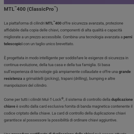
™
™
MTL
400 (ClassicPro
)
™
La piattaforma di cilindri
MTL
400
offre sicurezza avanzata, protezione
affidabile dalla copia delle chiavi, componenti di alta qualità e capacità
migliorate a un prezzo accessibile. Combina una tecnologia avanzata a
perni
telescopici
con un taglio unico brevettato.
È progettata in modo intelligente per soddisfare le esigenze di sicurezza in
continua evoluzione, della tua casa e della tua famiglia. Si basa
sull’esperienza di tecnologie già ampiamente collaudate e offre una
grande
resistenza
a grimaldelli (picking), trapani (drilling), bumping e altre
manipolazioni del cilindro.
®
Come per tutti i cilindri Mul-T-Lock
, il sistema di controllo della
duplicazione
chiave
è svolto dalla card esclusiva fornita di banda magnetica contenente il
codice criptato della chiave. La card di controllo della duplicazione chiavi
garantisce al possessore la possibilità di ordinare chiavi aggiuntive.