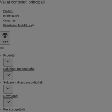
Vai ai contenuti principali
Prodotti
Informazioni
Contattaci
®
Distributori Mul-T-Lock
Italy
Menu
Prodotti
Soluzioni meccaniche
Soluzioni di accesso digitali
Download
Per i progettisti