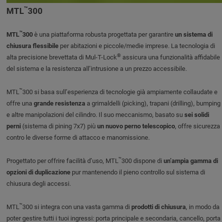
™
MTL
300
™
MTL
300
è una piattaforma robusta progettata per garantire
un sistema di
chiusura flessibile
per abitazioni e piccole/medie imprese. La tecnologia di
®
alta precisione brevettata di Mul-T-Lock
assicura una funzionalità affidabile
del sistema e la resistenza all’intrusione a un prezzo accessibile.
™
MTL
300 si basa sull’esperienza di tecnologie già ampiamente collaudate e
offre una
grande resistenza
a grimaldelli (picking), trapani (drilling), bumping
e altre manipolazioni del cilindro. Il suo meccanismo, basato su
sei solidi
perni
(sistema di pining 7x7) più
un nuovo perno telescopico
, offre sicurezza
contro le diverse forme di attacco e manomissione.
™
Progettato per offrire facilità d’uso, MTL
300 dispone di
un’ampia gamma di
opzioni di duplicazione
pur mantenendo il pieno controllo sul sistema di
chiusura degli accessi.
™
MTL
300 si integra con una vasta gamma di
prodotti di chiusura
, in modo da
poter gestire tutti i tuoi ingressi: porta principale e secondaria, cancello, porta