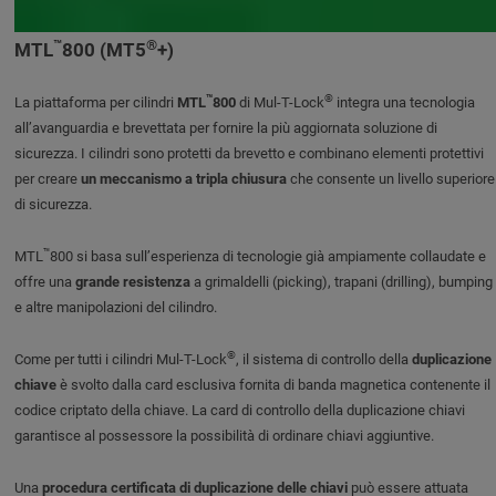
™
®
MTL
800 (MT5
+)
™
®
La piattaforma per cilindri
MTL
800
di Mul-T-Lock
integra una tecnologia
all’avanguardia e brevettata per fornire la più aggiornata soluzione di
sicurezza. I cilindri sono protetti da brevetto e combinano elementi protettivi
per creare
un meccanismo a tripla chiusura
che consente un livello superiore
di sicurezza.
™
MTL
800 si basa sull’esperienza di tecnologie già ampiamente collaudate e
offre una
grande resistenza
a grimaldelli (picking), trapani (drilling), bumping
e altre manipolazioni del cilindro.
®
Come per tutti i cilindri Mul-T-Lock
, il sistema di controllo della
duplicazione
chiave
è svolto dalla card esclusiva fornita di banda magnetica contenente il
codice criptato della chiave. La card di controllo della duplicazione chiavi
garantisce al possessore la possibilità di ordinare chiavi aggiuntive.
Una
procedura certificata di duplicazione delle chiavi
può essere attuata