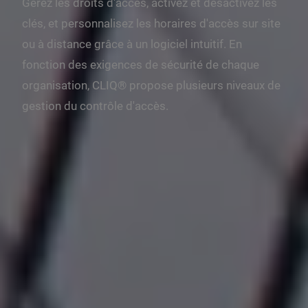
Gérez les droits d'accès, activez et désactivez les
clés, et personnalisez les horaires d'accès sur site
ou à distance grâce à un logiciel intuitif. En
fonction des exigences de sécurité de chaque
organisation, CLIQ® propose plusieurs niveaux de
gestion du contrôle d'accès.