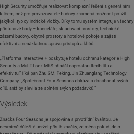
High Security umožňuje realizovat komplexní řešení s generálním
klíčem, což pro provozovatele budovy znamená možnost použít
jakýkoli typ cylindrické vložky. Díky tomu systém integruje všechny
přístupové body – kanceláře, skladovací prostory, technické
zázemí budovy, obytné prostory a hotelové pokoje a zajistí
efektivní a nenákladnou správu přístupů a klíčů.
„Platforma Interactive + poskytuje hotelu ochranu kategorie High
Security a Mul-T-Lock MKS přináší naprostou flexibilitu a
efektivitu,“ říká pan Zhu GM, Peking, Jin Zhuanglang Technology
Company. „Společnost Four Seasons dokázala dosáhnout svých
cílů, aniž by slevila ze splnění svých požadavků.“
Výsledek
Značka Four Seasons je spojována s prvotřídní kvalitou. Je
nesmírně důležité udržet příslib značky, zejména pokud jde o