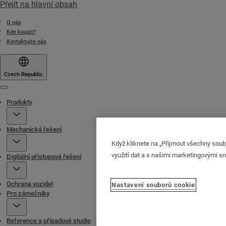
Přejít na hlavní obsah
O nás
Kde koupit?
Kontaktujte nás
Czech Republic
Menu
Produkty
Mechanická řešení
Když kliknete na „Přijmout všechny soub
využití dat a s našimi marketingovými s
Digitální přístupová řešení
Ochrana vozidel
Nastavení souborů cookie
Pro zámečníky
Reference a případové studie