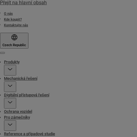
Přejít na hlavní obsah
O nás
Kde koupit?
Kontaktujte nás
Czech Republic
Menu
Produkty
Mechanická řešení
Digitální přístupová řešení
Ochrana vozidel
Pro zámečníky
Reference a případové studie