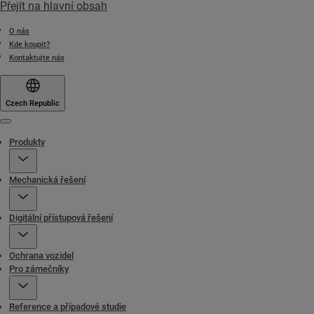
Přejít na hlavní obsah
O nás
Kde koupit?
Kontaktujte nás
Czech Republic
Menu
Produkty
Mechanická řešení
Digitální přístupová řešení
Ochrana vozidel
Pro zámečníky
Reference a případové studie