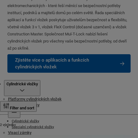
elektromechanických - které řeší měnící se bezpečnostní potřeby
institucí, podniků a majitelů domů po celém světě. Řada speciálních
aplikací a funkcí vložek poskytuje uživatelům bezpečnost a flexibilitu,
včetně vložek 3 v 1, vložek FleX Control (dočasné uzamčení) a vložek
Construction Master. Společnost Mul-T-Lock nabízí řešení
cylindrických vložek pro všechny vaše bezpečnostní potřeby, od dveří
až po skříně.
Zjistěte více o aplikacích a funkcích
cylindrických vložek
Produkty
Cylindrické vložky
Platformy cylindrických vložek
Cylindrické vložky
Filter and sort
Cylindrické vložky
2 výsledky
Specialní cylindrické vložky
Visací zámky