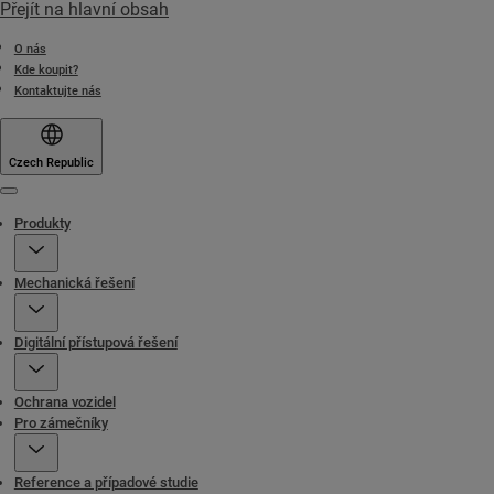
Přejít na hlavní obsah
O nás
Kde koupit?
Kontaktujte nás
Czech Republic
Menu
Produkty
Mechanická řešení
Digitální přístupová řešení
Ochrana vozidel
Pro zámečníky
Reference a případové studie