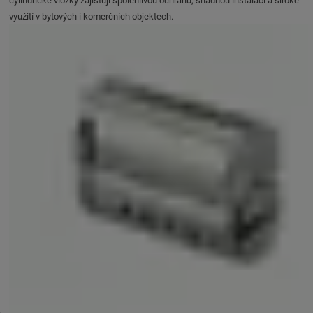
cylindrické vložky zajištují spolehlivou ochranu, snadnou instalaci a široké
využití v bytových i komerčních objektech.