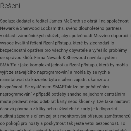
Řešení
Spoluzakladatel a ředitel James McGrath se obrátil na společnost
Newark & Sherwood Locksmiths, svého dlouholetého partnera
v oblasti zámečnických služeb, aby společnosti Mezzino doporučili
vysoce kvalitní řešení řízení přístupu, které by zjednodušilo
bezpečnostní opatření pro všechny obyvatele a vyřešilo problémy
se správou klíčů. Firma Newark & Sherwood navrhla systém
SMARTair jako komplexní jednotku řízení přístupu, která by mohla
vyjít ze stávajícího naprogramování a mohla by se rychle
nainstalovat do každého bytu s cílem zajistit okamžitou
bezpečnost. Se systémem SMARTair lze po počátečním
naprogramování v případě potřeby snadno na jednom centrálním
místě přidávat nebo odebírat karty nebo klíčenky. Lze také nastavit
časová pásma a z kliky nebo uživatelské karty je k dispozici
auditní záznam s cílem zajistit monitorování přístupu zaměstnanců
do pokojů pro hosty a poskytnout tak ještě větší bezpečnost. To
jsou jen některé z výhod, které lze ve frekventovaném studentské