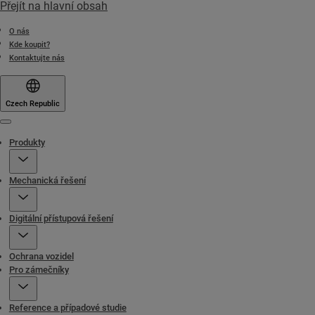
Přejít na hlavní obsah
O nás
Kde koupit?
Kontaktujte nás
Czech Republic
Menu
Produkty
Mechanická řešení
Digitální přístupová řešení
Ochrana vozidel
Pro zámečníky
Reference a případové studie