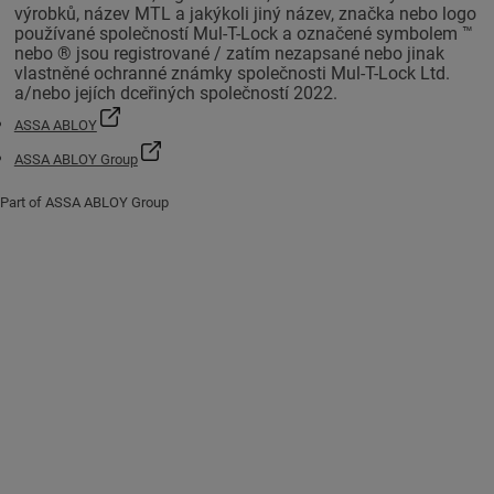
výrobků, název MTL a jakýkoli jiný název, značka nebo logo
používané společností Mul-T-Lock a označené symbolem ™
nebo ® jsou registrované / zatím nezapsané nebo jinak
vlastněné ochranné známky společnosti Mul-T-Lock Ltd.
a/nebo jejích dceřiných společností 2022.
ASSA ABLOY
ASSA ABLOY Group
Part of ASSA ABLOY Group