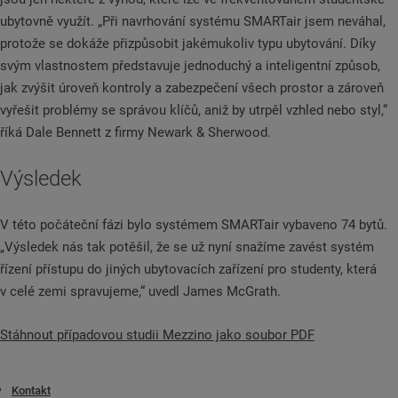
ubytovně využít. „Při navrhování systému SMARTair jsem neváhal,
protože se dokáže přizpůsobit jakémukoliv typu ubytování. Díky
svým vlastnostem představuje jednoduchý a inteligentní způsob,
jak zvýšit úroveň kontroly a zabezpečení všech prostor a zároveň
vyřešit problémy se správou klíčů, aniž by utrpěl vzhled nebo styl,“
říká Dale Bennett z firmy Newark & Sherwood.
Výsledek
V této počáteční fázi bylo systémem SMARTair vybaveno 74 bytů.
„Výsledek nás tak potěšil, že se už nyní snažíme zavést systém
řízení přístupu do jiných ubytovacích zařízení pro studenty, která
v celé zemi spravujeme,“ uvedl James McGrath.
Stáhnout případovou studii Mezzino jako soubor PDF
Kontakt