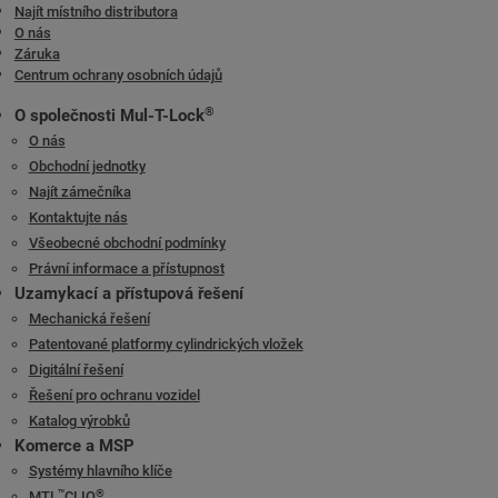
Najít místního distributora
O nás
Záruka
Centrum ochrany osobních údajů
®
O společnosti Mul-T-Lock
O nás
Obchodní jednotky
Najít zámečníka
Kontaktujte nás
Všeobecné obchodní podmínky
Právní informace a přístupnost
Uzamykací a přístupová řešení
Mechanická řešení
Patentované platformy cylindrických vložek
Digitální řešení
Řešení pro ochranu vozidel
Katalog výrobků
Komerce a MSP
Systémy hlavního klíče
™
®
MTL
CLIQ