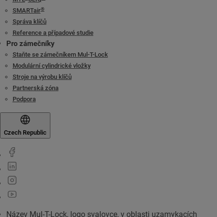
®
SMARTair
Správa klíčů
Reference a případové studie
Pro zámečníky
Staňte se zámečníkem Mul-T-Lock
Modulární cylindrické vložky
Stroje na výrobu klíčů
Partnerská zóna
Podpora
Czech Republic
Název Mul-T-Lock, logo svalovce, v oblasti uzamykacích