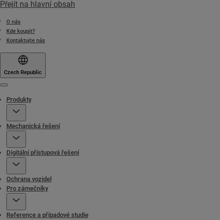
Přejít na hlavní obsah
O nás
Kde koupit?
Kontaktujte nás
Czech Republic
Menu
Produkty
Mechanická řešení
Digitální přístupová řešení
Ochrana vozidel
Pro zámečníky
Reference a případové studie