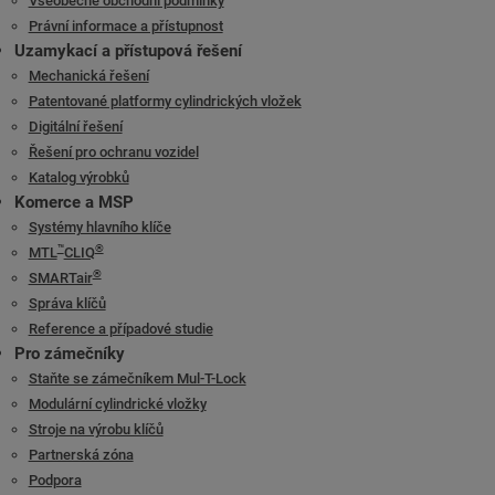
Všeobecné obchodní podmínky
Právní informace a přístupnost
Uzamykací a přístupová řešení
Mechanická řešení
Patentované platformy cylindrických vložek
Digitální řešení
Řešení pro ochranu vozidel
Katalog výrobků
Komerce a MSP
Systémy hlavního klíče
™
®
MTL
CLIQ
®
SMARTair
Správa klíčů
Reference a případové studie
Pro zámečníky
Staňte se zámečníkem Mul-T-Lock
Modulární cylindrické vložky
Stroje na výrobu klíčů
Partnerská zóna
Podpora