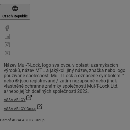
Czech Republic
Název Mul-T-Lock, logo svalovce, v oblasti uzamykacích
výrobků, název MTL a jakýkoli jiný název, značka nebo logo
používané společností Mul-T-Lock a označené symbolem ™
nebo ® jsou registrované / zatím nezapsané nebo jinak
vlastněné ochranné známky společnosti Mul-T-Lock Ltd.
a/nebo jejích dceřiných společností 2022.
ASSA ABLOY
ASSA ABLOY Group
Part of ASSA ABLOY Group