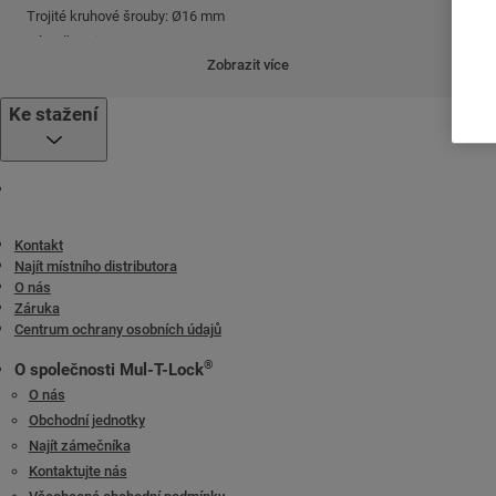
Trojité kruhové šrouby: Ø16 mm
Západka: Ø20 mm
Zobrazit více
Materiály
Pouzdro: pozinkovaná ocel
Ke stažení
Mechanismus: ocel
Šrouby a přední deska: chromovaná poniklovaná ocel
Kontakt
Najít místního distributora
O nás
Záruka
Centrum ochrany osobních údajů
®
O společnosti Mul-T-Lock
O nás
Obchodní jednotky
Najít zámečníka
Kontaktujte nás