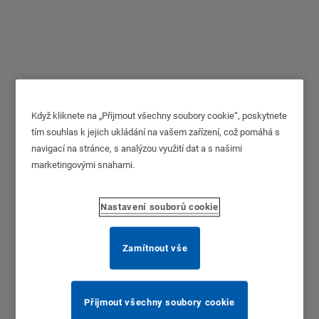
Zámek palivové nádrže
Když kliknete na „Přijmout všechny soubory cookie“, poskytnete
tím souhlas k jejich ukládání na vašem zařízení, což pomáhá s
navigací na stránce, s analýzou využití dat a s našimi
marketingovými snahami.
Nastavení souborů cookie
Zamítnout vše
Přijmout všechny soubory cookie