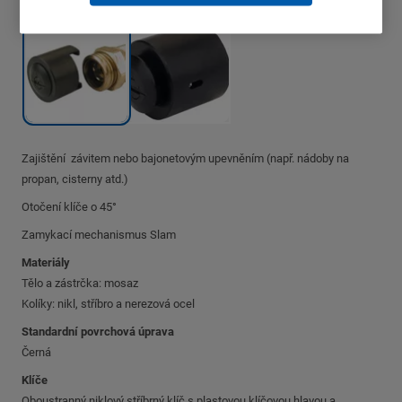
Zajištění závitem nebo bajonetovým upevněním (např. nádoby na
propan, cisterny atd.)
Otočení klíče o 45°
Zamykací mechanismus Slam
Materiály
Tělo a zástrčka: mosaz
Kolíky: nikl, stříbro a nerezová ocel
Standardní povrchová úprava
Černá
Klíče
Oboustranný niklový stříbrný klíč s plastovou klíčovou hlavou a