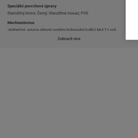
Speciální povrchové úpravy
Starožitný bronz; Černý; Starožitná mosaz; PVD
Mechnanismus
Jedinečný, vysoce přesný systém bubnování kolíků Mul-T-Lock.
Zobrazit více
Klíče
Oboustranný niklový stříbrný klíč s plastovou klíčovou hlavou a
barevnou vložkou.
K dispozici také ve všech niklových stříbrech.
Platformy
®
®
Classic; Interactive
+; MT5
Vlasnosti
'3 V 1' (měnitelná kombinace)
Hlavní klíč
Standard
ISI950