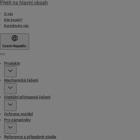
Přejít na hlavní obsah
O nás
Kde koupit?
Kontaktujte nás
Czech Republic
Menu
Produkty
Mechanická řešení
Digitální přístupová řešení
Ochrana vozidel
Pro zámečníky
Reference a případové studie