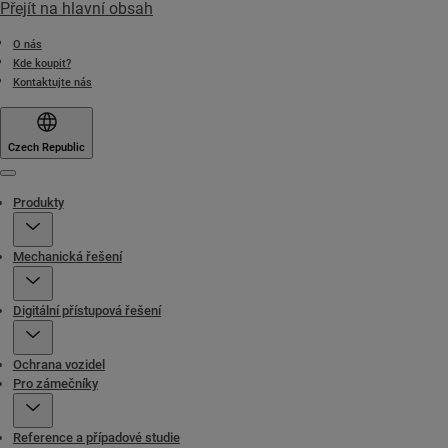
Přejít na hlavní obsah
O nás
Kde koupit?
Kontaktujte nás
Czech Republic
Menu
Produkty
Mechanická řešení
Digitální přístupová řešení
Ochrana vozidel
Pro zámečníky
Reference a případové studie