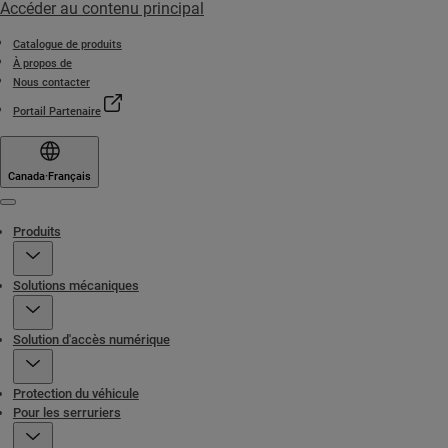
Accéder au contenu principal
Catalogue de produits
À propos de
Nous contacter
Portail Partenaire
Canada
·
Français
Menu
Produits
Solutions mécaniques
Solution d'accès numérique
Protection du véhicule
Pour les serruriers