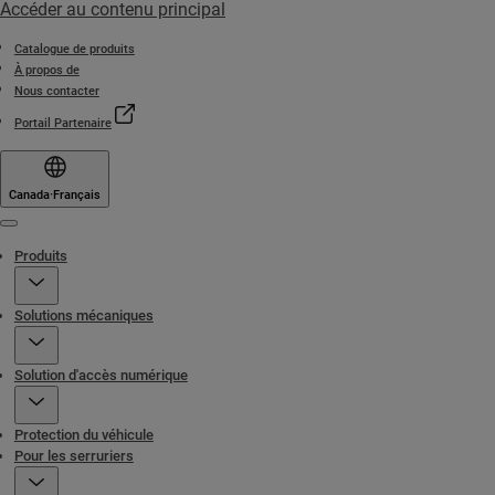
Accéder au contenu principal
Catalogue de produits
À propos de
Nous contacter
Portail Partenaire
Canada
·
Français
Menu
Produits
Solutions mécaniques
Solution d'accès numérique
Protection du véhicule
Pour les serruriers